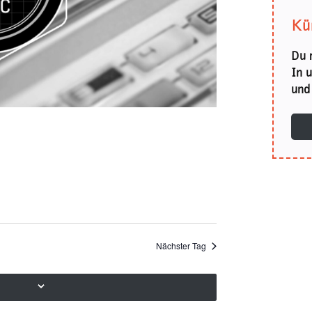
Kü
Du 
In 
und 
Nächster Tag