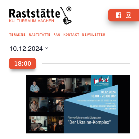
Zum
Faceboo
Inst
Inhalt
springen
TERMINE
RASTSTÄTTE
FAQ
KONTAKT
NEWSLETTER
10.12.2024
Datum
18:00
wählen.