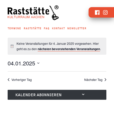
Zum
Faceboo
Inst
Inhalt
springen
TERMINE
RASTSTÄTTE
FAQ
KONTAKT
NEWSLETTER
Keine Veranstaltungen für 4. Januar 2025 vorgesehen. Hier
geht es zu den
nächsten bevorstehenden Veranstaltungen
.
04.01.2025
Datum
wählen.
Vorheriger Tag
Nächster Tag
KALENDER ABONNIEREN