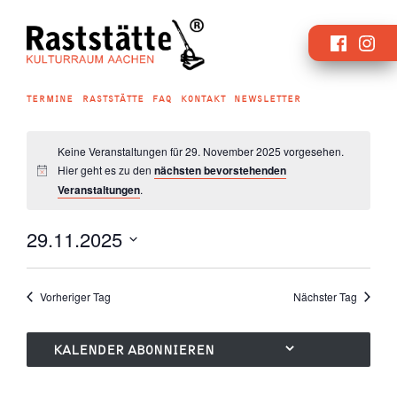
Zum
Faceboo
Inst
Inhalt
springen
TERMINE
RASTSTÄTTE
FAQ
KONTAKT
NEWSLETTER
Keine Veranstaltungen für 29. November 2025 vorgesehen.
Hier geht es zu den
nächsten bevorstehenden
Veranstaltungen
.
29.11.2025
Datum
wählen.
Vorheriger Tag
Nächster Tag
KALENDER ABONNIEREN