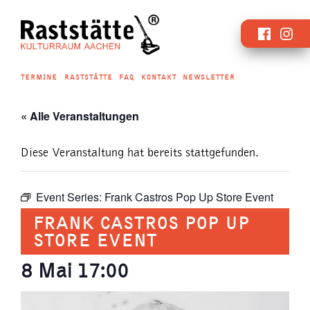
Zum
Faceboo
Inst
Inhalt
springen
TERMINE
RASTSTÄTTE
FAQ
KONTAKT
NEWSLETTER
« Alle Veranstaltungen
Diese Veranstaltung hat bereits stattgefunden.
Event Series:
Frank Castros Pop Up Store Event
FRANK CASTROS POP UP
STORE EVENT
8 Mai 17:00