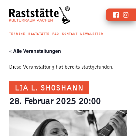
Zum
Faceboo
Inst
Inhalt
springen
TERMINE
RASTSTÄTTE
FAQ
KONTAKT
NEWSLETTER
« Alle Veranstaltungen
Diese Veranstaltung hat bereits stattgefunden.
LIA L. SHOSHANN
28. Februar 2025 20:00