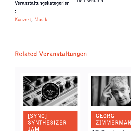
Deutschland
Veranstaltungskategorien
:
Konzert
,
Musik
Related Veranstaltungen
[SYNC]
GEORG
SYNTHESIZER
ZIMMERMA
JAM