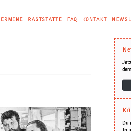
TERMINE
RASTSTÄTTE
FAQ
KONTAKT
NEWSL
Ne
Jet
dem
Kü
Du 
In 