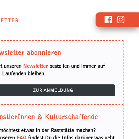
Facebook
Instagr
ETTER
wsletter abonnieren
zt unseren
Newsletter
bestellen und immer auf
 Laufenden bleiben.
ZUR ANMELDUNG
nstlerInnen & Kulturschaffende
möchtest etwas in der Raststätte machen?
unseren
FAQ
findest Du die Infos darüber was geht