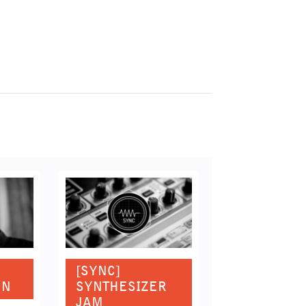
[SYNC]
NN
SYNTHESIZER
JAM