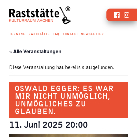
Zum
Faceboo
Inst
Inhalt
springen
TERMINE
RASTSTÄTTE
FAQ
KONTAKT
NEWSLETTER
« Alle Veranstaltungen
Diese Veranstaltung hat bereits stattgefunden.
OSWALD EGGER: ES WAR
MIR NICHT UNMÖGLICH,
UNMÖGLICHES ZU
GLAUBEN.
11. Juni 2025 20:00