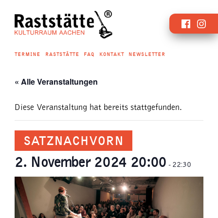
Zum
Faceboo
Inst
Inhalt
springen
TERMINE
RASTSTÄTTE
FAQ
KONTAKT
NEWSLETTER
« Alle Veranstaltungen
Diese Veranstaltung hat bereits stattgefunden.
SATZNACHVORN
2. November 2024 20:00
-
22:30