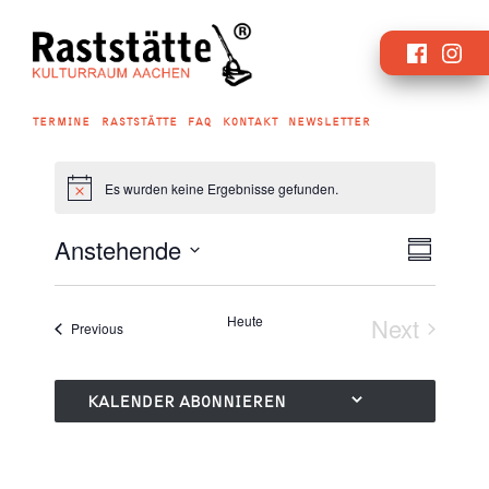
Zum
Faceboo
Inst
Inhalt
springen
TERMINE
RASTSTÄTTE
FAQ
KONTAKT
NEWSLETTER
Es wurden keine Ergebnisse gefunden.
Verans
Ansicht
Anstehende
Summary
Ansich
Naviga
Select
Navig
date.
Heute
Next
Veranstaltungen
Previous
Veransta
KALENDER ABONNIEREN