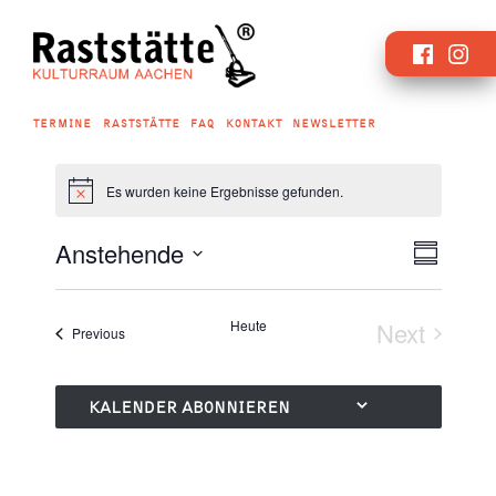
Zum
Faceboo
Inst
Inhalt
springen
TERMINE
RASTSTÄTTE
FAQ
KONTAKT
NEWSLETTER
Es wurden keine Ergebnisse gefunden.
Verans
Ansicht
Anstehende
Summary
Ansich
Naviga
Select
Navig
date.
Heute
Next
Veranstaltungen
Previous
Veransta
KALENDER ABONNIEREN