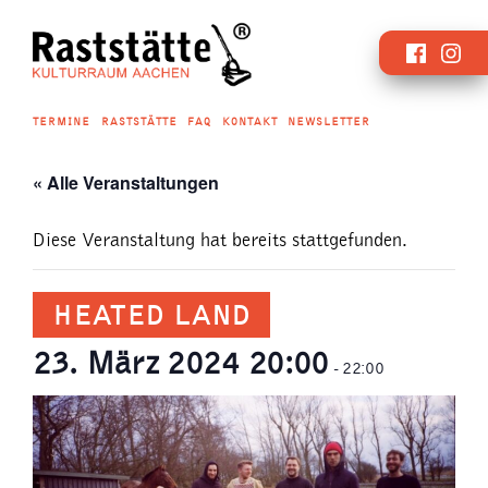
Zum
Faceboo
Inst
Inhalt
springen
TERMINE
RASTSTÄTTE
FAQ
KONTAKT
NEWSLETTER
« Alle Veranstaltungen
Diese Veranstaltung hat bereits stattgefunden.
HEATED LAND
23. März 2024 20:00
-
22:00