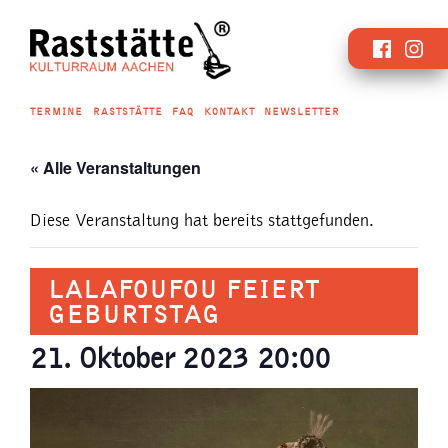
Zum
Faceboo
Inst
Inhalt
springen
TERMINE
RASTSTÄTTE
FAQ
KONTAKT
NEWSLETTER
« Alle Veranstaltungen
Diese Veranstaltung hat bereits stattgefunden.
LALAFOUFOU FEIERT
GEBURTSTAG
21. Oktober 2023 20:00