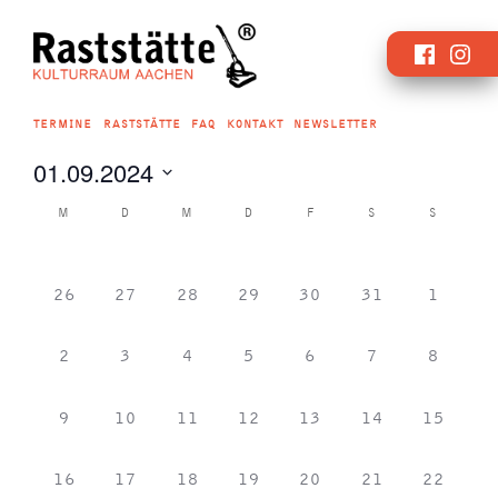
Zum
Faceboo
Inst
Inhalt
springen
TERMINE
RASTSTÄTTE
FAQ
KONTAKT
NEWSLETTER
01.09.2024
Datum
Kalender
M
D
M
D
F
S
S
wählen.
von
Veranstaltungen
0
0
0
0
0
0
1
26
27
28
29
30
31
1
Veranstaltungen,
Veranstaltungen,
Veranstaltungen,
Veranstaltungen,
Veranstaltungen,
Veranstaltungen
Veransta
0
0
1
1
1
0
0
2
3
4
5
6
7
8
Veranstaltungen,
Veranstaltungen,
Veranstaltung,
Veranstaltung,
Veranstaltung,
Veranstaltungen
Veransta
0
0
1
0
0
1
0
9
10
11
12
13
14
15
Veranstaltungen,
Veranstaltungen,
Veranstaltung,
Veranstaltungen,
Veranstaltungen,
Veranstaltung,
Veransta
0
0
0
0
0
1
0
16
17
18
19
20
21
22