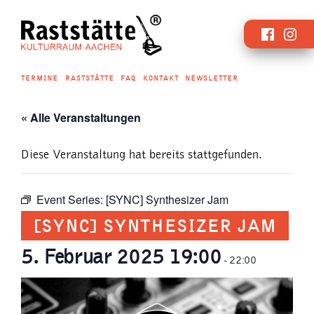
Zum
Faceboo
Inst
Inhalt
springen
TERMINE
RASTSTÄTTE
FAQ
KONTAKT
NEWSLETTER
« Alle Veranstaltungen
Diese Veranstaltung hat bereits stattgefunden.
Event Series:
[SYNC] Synthesizer Jam
[SYNC] SYNTHESIZER JAM
5. Februar 2025 19:00
-
22:00