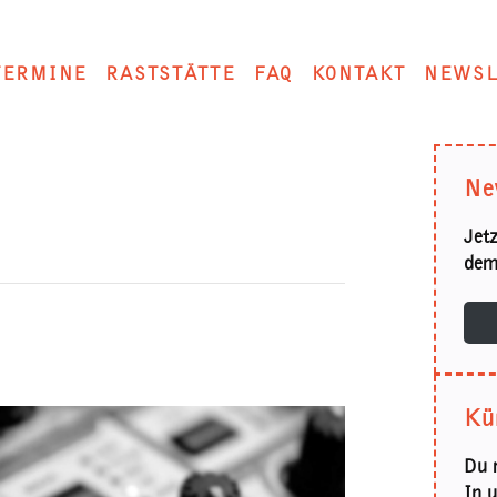
TERMINE
RASTSTÄTTE
FAQ
KONTAKT
NEWSL
Ne
Jet
dem
Kü
Du 
In 