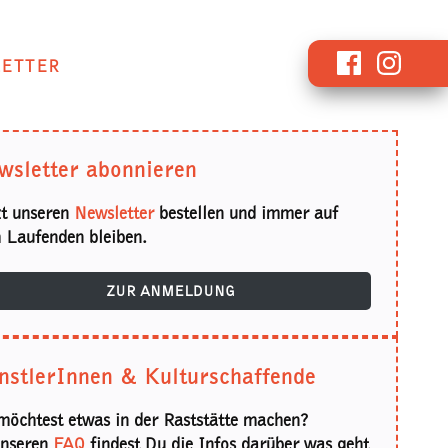
Facebook
Instagr
ETTER
wsletter abonnieren
zt unseren
Newsletter
bestellen und immer auf
 Laufenden bleiben.
ZUR ANMELDUNG
nstlerInnen & Kulturschaffende
möchtest etwas in der Raststätte machen?
unseren
FAQ
findest Du die Infos darüber was geht