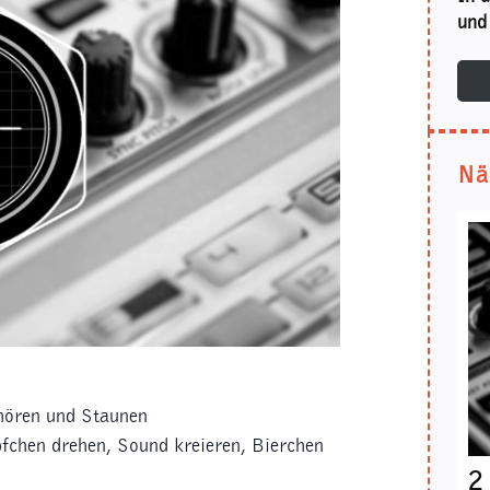
und 
Nä
hören und Staunen
pfchen drehen, Sound kreieren, Bierchen
2