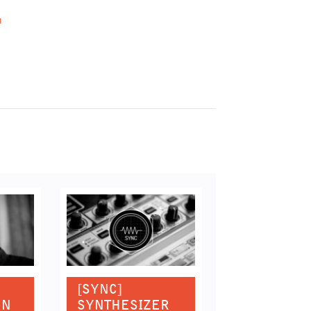
n
[SYNC]
NN
SYNTHESIZER